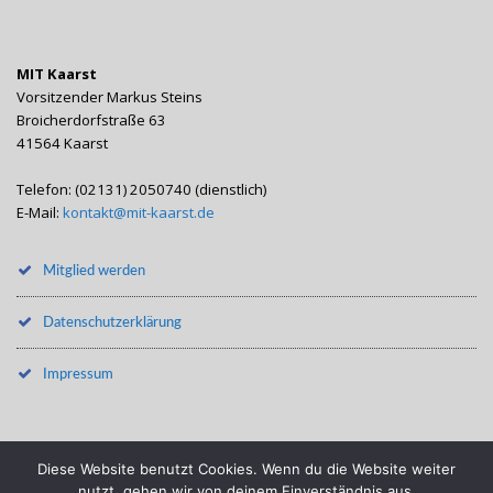
MIT Kaarst
Vorsitzender Markus Steins
Broicherdorfstraße 63
41564 Kaarst
Telefon: (02131) 2050740 (dienstlich)
E-Mail:
kontakt@mit-kaarst.de
Mitglied werden
Datenschutzerklärung
Impressum
Diese Website benutzt Cookies. Wenn du die Website weiter
powered by
Stefan Reinelt mediengestalter | www.reinelt.tv
nutzt, gehen wir von deinem Einverständnis aus.