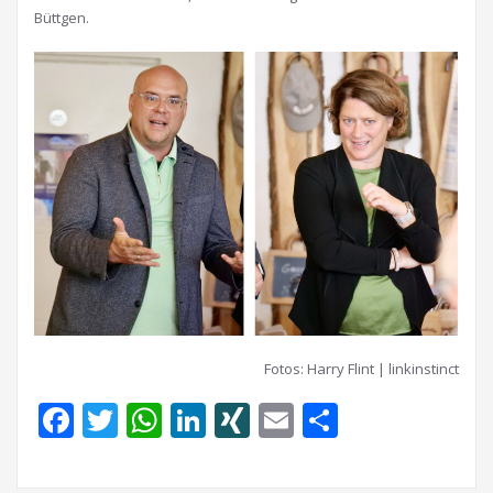
Büttgen.
Fotos: Harry Flint | linkinstinct
Facebook
Twitter
WhatsApp
LinkedIn
XING
Email
Teilen